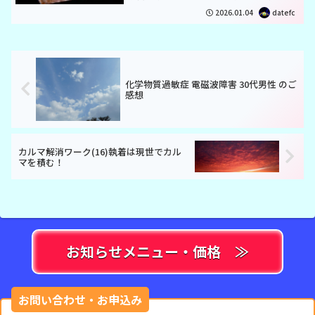
として 現在 協会もあります 全国で プロ
2026.01.04
datefc
の カウンセラーは 1000人 と聞いていま
す最近は暴言を吐く政治家や 企業 内部...
化学物質過敏症 電磁波障害 30代男性 のご
感想
カルマ解消ワーク(16)執着は現世でカル
マを積む！
お知らせメニュー・価格 ≫
お問い合わせ・お申込み