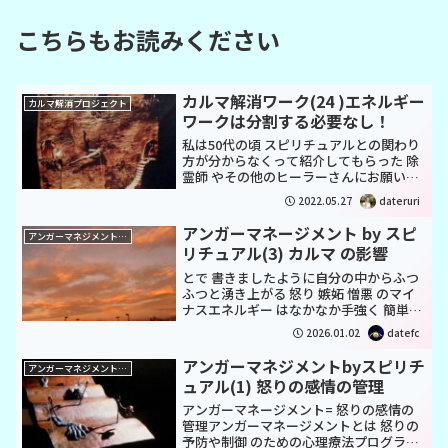
こちらもお読みください
カルマ解消ワーク(24 )エネルギー
カルマ解消プロジェクト
ワークは分割する必要なし！
私は50代の頃 スピリチュアルとの関わり
方が分からなくって紹介してもらった 除
霊師 やその他のヒーラーさんにお願いし
て体調不良 改善 や生霊の除去 などをやっ
2022.05.27
dateruri
てもらっていましたしかしやってもやっ
ても繰り返すのみでした一つ一つが細か
アンガーマネージメント by スピ
アンガーマネジメント養成スクール
く項目別に...
リチュアル(3) カルマ の影響
とで 書きましたように自分の中からふつ
ふつと湧き上がる 怒り 嫉妬 憎悪 のマイ
ナスエネルギー はなかなか手強く 簡単に
解消が難しいです*しかし をすることによ
2026.01.02
datefc
って｢高次元のエネルギーの道｣を 作るこ
とができ 自分自身でも うまく流 せるよ...
アンガーマネジメントbyスピリチ
アンガーマネジメント養成スクール
ュアル(1) 怒りの感情の管理
アンガーマネージメント= 怒りの感情の
管理アンガーマネージメントとは 怒りの
予防や制御 のための心理療法プログラム