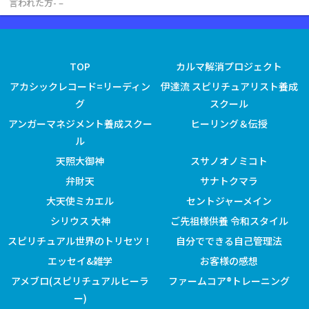
言われた方- –
TOP
カルマ解消プロジェクト
アカシックレコード=リーディン
伊達流 スピリチュアリスト養成
グ
スクール
アンガーマネジメント養成スクー
ヒーリング＆伝授
ル
天照大御神
スサノオノミコト
弁財天
サナトクマラ
大天使ミカエル
セントジャーメイン
シリウス 大神
ご先祖様供養 令和スタイル
スピリチュアル世界のトリセツ！
自分でできる自己管理法
エッセイ&雑学
お客様の感想
アメブロ(スピリチュアルヒーラ
ファームコア®トレーニング
ー)