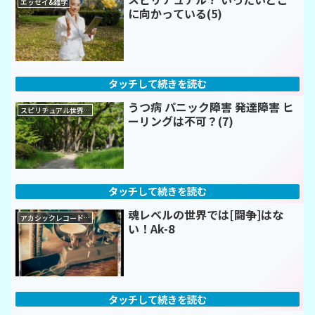
エッセイ&雑学
に向かっている(5)
うつ病 パニック障害 発達障害 ヒ
スピリチュアル世界のトリセツ！
ーリングは不可？(7)
魂レベルの世界では[闘争]はな
アカシックレコード=リーディング
い！Ak-8