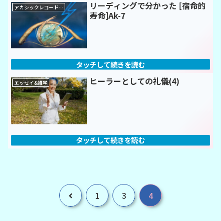
リーディングで分かった [宿命的
アカシックレコード=リーディング
寿命]Ak-7
ヒーラーとしての礼儀(4)
エッセイ&雑学
前
1
3
4
へ