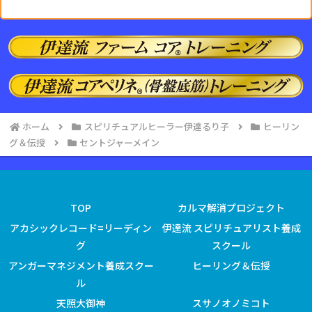
ホーム
スピリチュアルヒーラー伊達るり子
ヒーリン
グ＆伝授
セントジャーメイン
TOP
カルマ解消プロジェクト
アカシックレコード=リーディン
伊達流 スピリチュアリスト養成
グ
スクール
アンガーマネジメント養成スクー
ヒーリング＆伝授
ル
天照大御神
スサノオノミコト