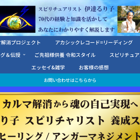
マ解消プロジェクト
アカシックレコード=リーディング
ング＆伝授
ご先祖様供養 令和スタイル
スピリチュア
エッセイ&雑学
お客様の感想
お問い合わせはこちらから