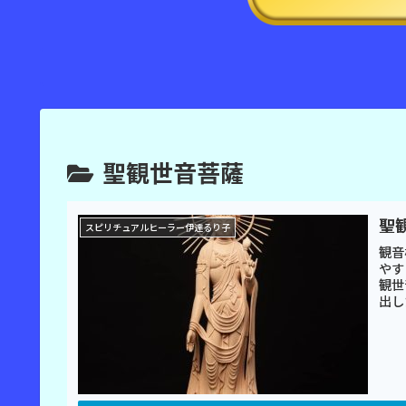
聖観世音菩薩
聖
スピリチュアルヒーラー伊達るり子
観音
やす
観世
出し