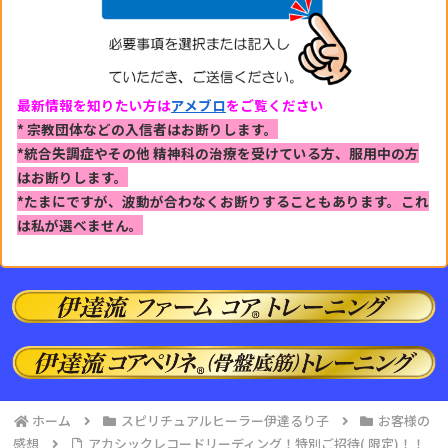
最新情報を知りたい方は
アメブロ
をご覧ください
* 宗教団体などの入信者はお断りします。
*統合失調症やその他 精神科の治療を受けている方、
服用中の方
はお断りします。
*たまにですが、波動が合わなくお断りすることもあります。
これ
は私が選べません。
ホーム
スピリチュアルヒーラー伊達るり子
お客様の
感想
アカシックレコードリーディング！特別ご招待( 限定)！！