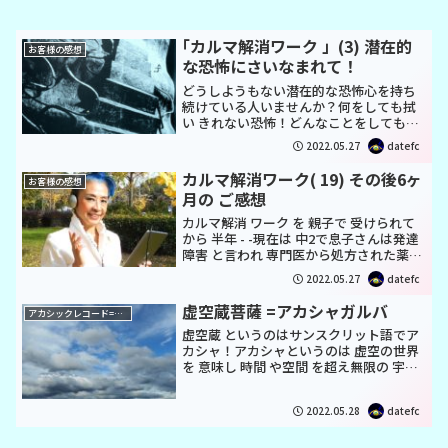
｢カルマ解消ワーク 」(3) 潜在的
お客様の感想
な恐怖にさいなまれて！
どうしようもない潜在的な恐怖心を持ち
続けている人いませんか？何をしても拭
い きれない恐怖！どんなことをしても消
しきれない 恐れ！仕事が大成功して トッ
2022.05.27
datefc
プになり 取り巻きも多く いつも華やか - -
-美しくて明るくて優しそうで 人気がある
カルマ解消ワーク( 19) その後6ヶ
お客様の感想
人...
月の ご感想
カルマ解消 ワーク を 親子で 受けられて
から 半年 - -現在は 中2で息子さんは発達
障害 と言われ 専門医から処方された薬を
飲み続けていらっしゃいました伊達 るり
2022.05.27
datefc
子実はこれに手を出すと本当はヒーリン
グやカルマ解消ワークが困難になり お
虚空蔵菩薩 =アカシャガルバ
アカシックレコード=リーディング
断...
虚空蔵 というのはサンスクリット語でア
カシャ！アカシャというのは 虚空の世界
を 意味し 時間 や空間 を超え無限の 宇宙
記憶 叡智 が存在します発祥のインドでは
虚空 天空 空間 を表していますアカシック
2022.05.28
datefc
レコードリーディングというのは ア...